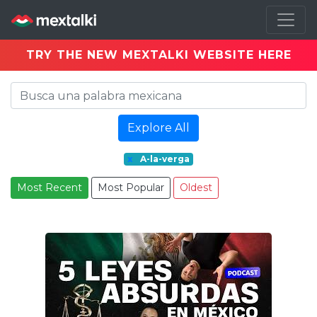
TRY THE NEW MEXTALKI WEBSITE HERE
Explore All
x
A-la-verga
Most Recent
Most Popular
Oldest