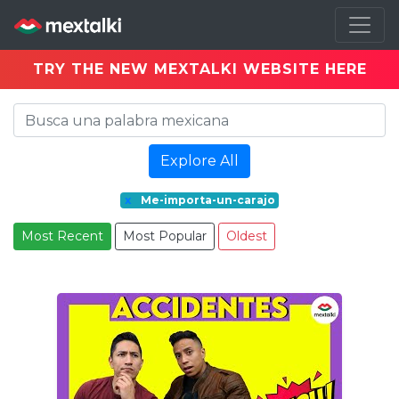
TRY THE NEW MEXTALKI WEBSITE HERE
Explore All
x
Me-importa-un-carajo
Most Recent
Most Popular
Oldest