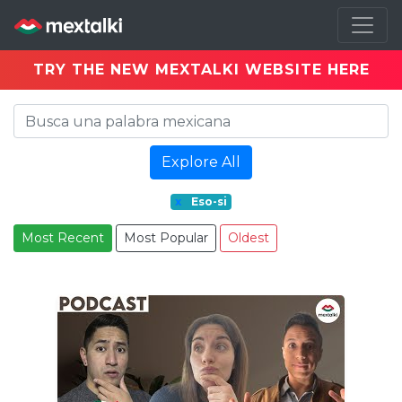
TRY THE NEW MEXTALKI WEBSITE HERE
Explore All
x
Eso-si
Most Recent
Most Popular
Oldest