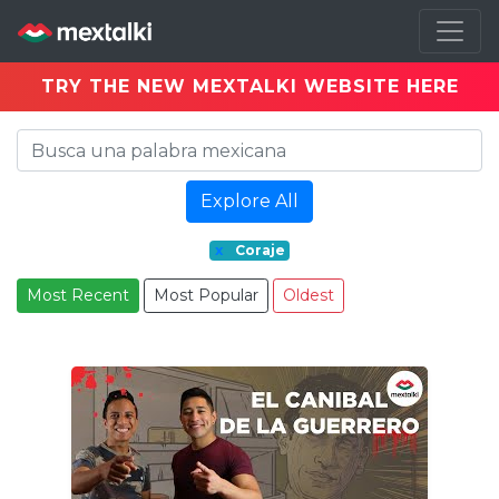
TRY THE NEW MEXTALKI WEBSITE HERE
Explore All
x
Coraje
Most Recent
Most Popular
Oldest