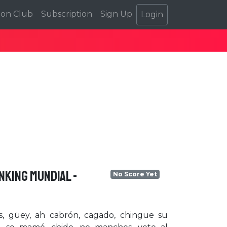
ion Club
Subscription
Sign Up
Login
NKING MUNDIAL -
No Score Yet
s, güey, ah cabrón, cagado, chingue su