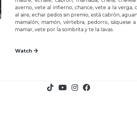
madre, échale, cabrón, mamada, chela, chelea
averno, vete al infierno, chance, vete a la verga, 
al aire, echar pedos sin premio, está cabrón, aguan
mamalón, mamón, vértebra, pedorro, sáquese a l
mamar, vete por la sombrita y te la lavas.
Watch