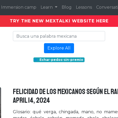
Immersion camp
Learn
Blog
Lessons
Conversat
TRY THE NEW MEXTALKI WEBSITE HERE
Explore All
x
Echar-pedos-sin-premio
FELICIDAD DE LOS MEXICANOS SEGÚN EL RA
April 14, 2024
Glosario: qué verga, chingada, mano, no mame