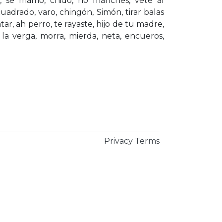
r, se mamó, chido, no manches, vete al
cuadrado, varo, chingón, Simón, tirar balas
tar, ah perro, te rayaste, hijo de tu madre,
a verga, morra, mierda, neta, encueros,
Privacy
Terms
×