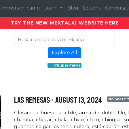
Immersion camp
Learn
Blog
Lessons
Conversat
TRY THE NEW MEXTALKI WEBSITE HERE
Explore All
x
Chupar-faros
LAS REMESAS - August 13, 2024
No Score 
Glosario: a huevo, al chile, arma de doble filo,
chamba, checar, chela, chido, chico, chingue su
guantes, colgar los tenis, culero, está cabrón, e