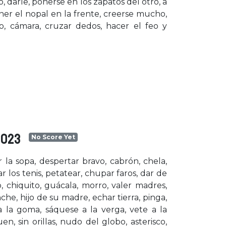
 darle, ponerse en los zapatos del otro, a
ner el nopal en la frente, creerse mucho,
co, cámara, cruzar dedos, hacer el feo y
2023
No Score Yet
la sopa, despertar bravo, cabrón, chela,
r los tenis, petatear, chupar faros, dar de
, chiquito, guácala, morro, valer madres,
nche, hijo de su madre, echar tierra, pinga,
a la goma, sáquese a la verga, vete a la
n, sin orillas, nudo del globo, asterisco,