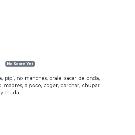
3
No Score Yet
ta, pipí, no manches, órale, sacar de onda,
, madres, a poco, coger, parchar, chupar
 y cruda.
×