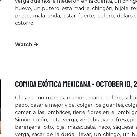
verga que nos la metieron en la cuenta, un chingo,
huevo, un putero, esta madre, chingón, híjole, te
prieto, mala onda, estar fuerte, culero, dolaru
cotorro.
Watch
COMIDA EXÓTICA MEXICANA - October 10, 
Glosario: no mames, mamón, mano, culero, soltar 
pedo, pasar a mejor vida, colgar los guantes, colga
comer a las lombrices, tiene flores en el ombligo
Simón, culón, neta, verga, vértebra, varo, fresa, pi
berenjena, pito, pija, mazacuata, naco, sáquese 
verga, sacar de la duda, llevar, un chingo, un bue