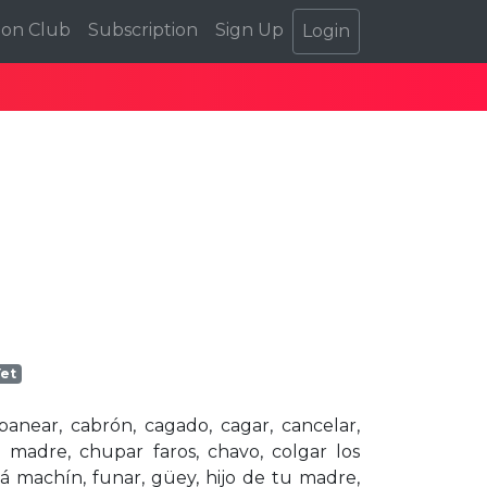
ion Club
Subscription
Sign Up
Login
Yet
 banear, cabrón, cagado, cagar, cancelar,
 madre, chupar faros, chavo, colgar los
stá machín, funar, güey, hijo de tu madre,