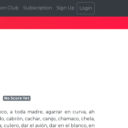
ion Club
Subscription
Sign Up
Login
No Score Yet
 poco, a toda madre, agarrar en curva, ah
o, cabrón, cachar, canijo, chamaco, chela,
 culero, dar el avión, dar en el blanco, en