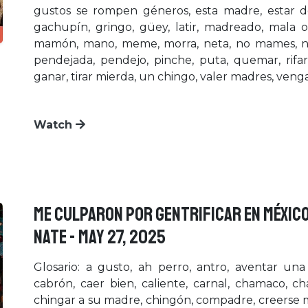
gustos se rompen géneros, esta madre, estar del 
gachupín, gringo, güey, latir, madreado, mal
mamón, mano, meme, morra, neta, no mames, no
pendejada, pendejo, pinche, puta, quemar, rifar
ganar, tirar mierda, un chingo, valer madres, ven
Watch
ME CULPARON POR GENTRIFICAR EN MÉXICO
NATE - May 27, 2025
Glosario: a gusto, ah perro, antro, aventar un
cabrón, caer bien, caliente, carnal, chamaco, cha
chingar a su madre, chingón, compadre, creerse mu