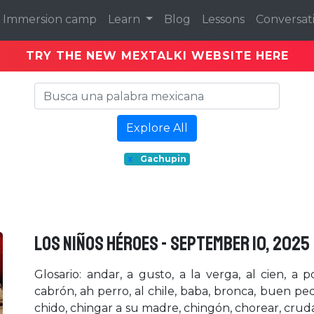
Immersion camp
Learn
Blog
Lessons
Conversat
TRY THE NEW MEXTALKI WEBSITE HERE
Explore All
x
Gachupin
LOS NIÑOS HÉROES - September 10, 2025
Glosario: andar, a gusto, a la verga, al cien, a
cabrón, ah perro, al chile, baba, bronca, buen ped
chido, chingar a su madre, chingón, chorear, cruda,