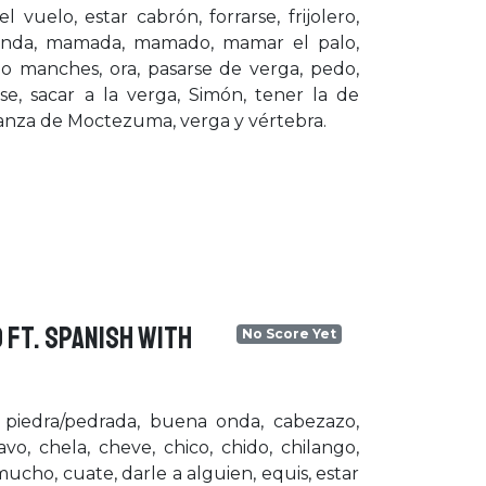
vuelo, estar cabrón, forrarse, frijolero,
a onda, mamada, mamado, mamar el palo,
 manches, ora, pasarse de verga, pedo,
se, sacar a la verga, Simón, tener la de
ganza de Moctezuma, verga y vértebra.
 FT. SPANISH WITH
No Score Yet
a piedra/pedrada, buena onda, cabezazo,
vo, chela, cheve, chico, chido, chilango,
cho, cuate, darle a alguien, equis, estar