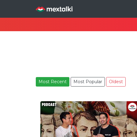
Most Recent
Most Popular
Oldest