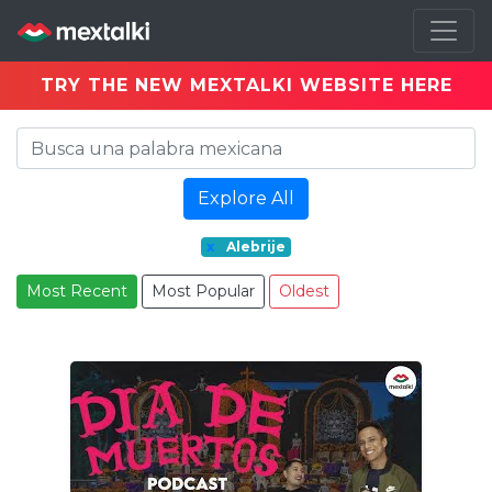
TRY THE NEW MEXTALKI WEBSITE HERE
Explore All
x
Alebrije
Most Recent
Most Popular
Oldest