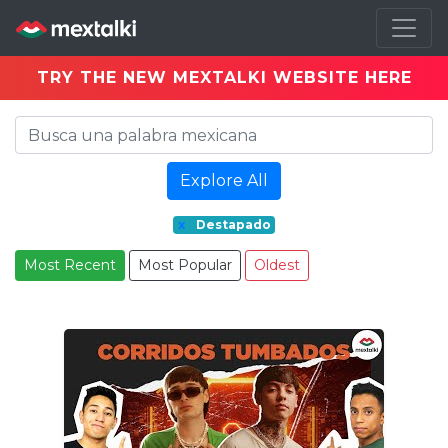
TRY THE NEW MEXTALKI WEBSITE HERE
Explore All
x
Destapado
Most Recent
Most Popular
Oldest