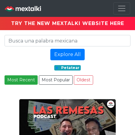
TRY THE NEW MEXTALKI WEBSITE HERE
Explore All
x
Petatear
Most Recent
Most Popular
Oldest