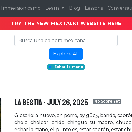
Immersion camp
Learn
Blog
Lessons
Conversat
TRY THE NEW MEXTALKI WEBSITE HERE
Explore All
x
Echar-la-mano
LA BESTIA - July 26, 2025
No Score Yet
Glosario: a huevo, ah perro, ay güey, banda, cabró
chela, chelear, chido, chingue su madre, chupar,
echar la mano, el punto es, estar cabrón, estar c