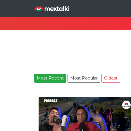
Most Recent
Most Popular
Oldest