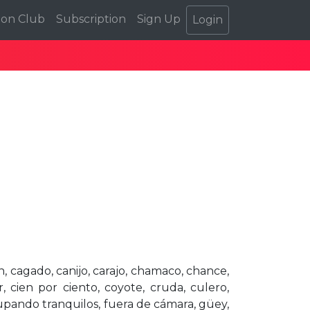
ion Club
Subscription
Sign Up
Login
n, cagado, canijo, carajo, chamaco, chance,
 cien por ciento, coyote, cruda, culero,
hupando tranquilos, fuera de cámara, güey,