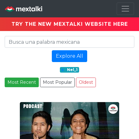
TRY THE NEW MEXTALKI WEBSITE HERE
Explore All
x
Nel_1
Most Recent
Most Popular
Oldest