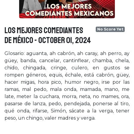
LOS MEJORES COMEDIANTES
No Score Yet
DE MÉXICO - October 01, 2024
Glosario: aguanta, ah cabrón, ah caray, ah perro, ay
güey, banda, cancelar, cantinflear, chamba, chela,
chido, chingada, cringe, culero, en gustos se
rompen géneros, equis, échale, está cabrón, güey,
hacer migas, hora pico, humor negro, irse por las
ramas, mal pedo, mala onda, mamada, mano, me
late, meter la cuchara, morra, neta, no mames, ora,
pasarse de lanza, pedo, pendejada, ponerse al tiro,
qué onda, rifarse, Simón, sácate a la verga, tener
peso, un chingo, valer madres y verga.