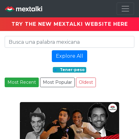
TRY THE NEW MEXTALKI WEBSITE HERE
Explore All
x
Tener-peso
Most Recent
Most Popular
Oldest