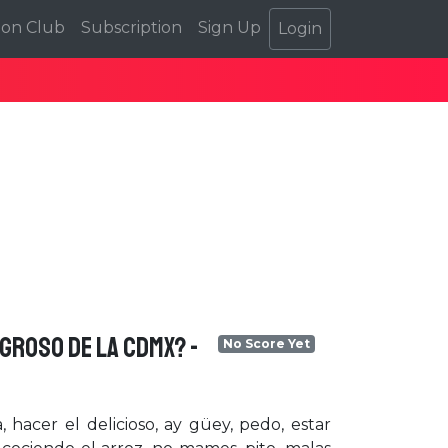
ion Club
Subscription
Sign Up
Login
IGROSO DE LA CDMX? -
No Score Yet
 hacer el delicioso, ay güey, pedo, estar