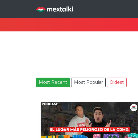
Most Recent
Most Popular
Oldest