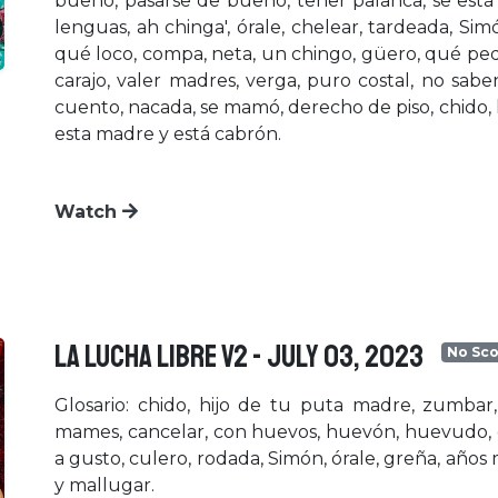
bueno, pasarse de bueno, tener palanca, se está 
lenguas, ah chinga', órale, chelear, tardeada, Sim
qué loco, compa, neta, un chingo, güero, qué ped
carajo, valer madres, verga, puro costal, no sab
cuento, nacada, se mamó, derecho de piso, chido, l
esta madre y está cabrón.
Watch
LA LUCHA LIBRE V2 - July 03, 2023
No Sco
Glosario: chido, hijo de tu puta madre, zumbar,
mames, cancelar, con huevos, huevón, huevudo, e
a gusto, culero, rodada, Simón, órale, greña, años
y mallugar.