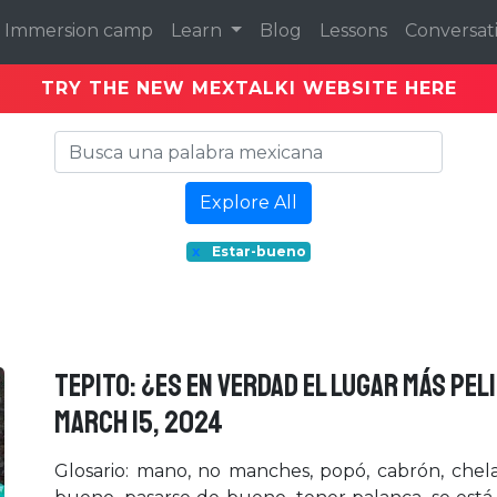
Immersion camp
Learn
Blog
Lessons
Conversat
TRY THE NEW MEXTALKI WEBSITE HERE
Explore All
x
Estar-bueno
TEPITO: ¿ES EN VERDAD EL LUGAR MÁS PEL
March 15, 2024
Glosario: mano, no manches, popó, cabrón, chela,