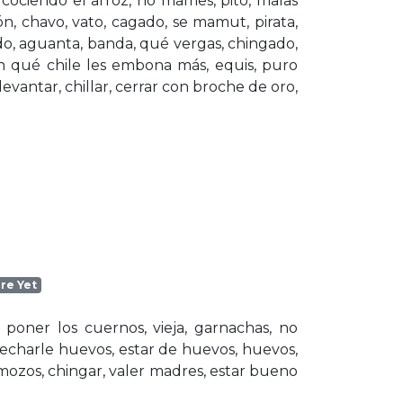
cociendo el arroz, no mames, pito, malas
ón, chavo, vato, cagado, se mamut, pirata,
o, aguanta, banda, qué vergas, chingado,
en qué chile les embona más, equis, puro
evantar, chillar, cerrar con broche de oro,
re Yet
 poner los cuernos, vieja, garnachas, no
charle huevos, estar de huevos, huevos,
 mozos, chingar, valer madres, estar bueno