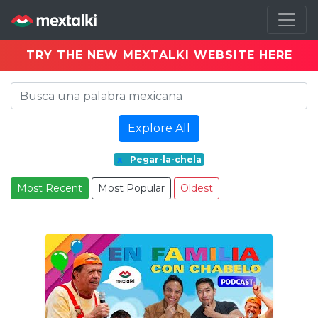
TRY THE NEW MEXTALKI WEBSITE HERE
Explore All
x
Pegar-la-chela
Most Recent
Most Popular
Oldest