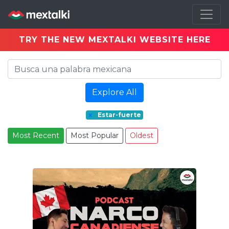
TRY THE NEW MEXTALKI WEBSITE HERE
Explore All
x
Estar-fuerte
Most Recent
Most Popular
Oldest