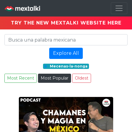
TRY THE NEW MEXTALKI WEBSITE HERE
Explore All
x
Mecenas-la-nonga
Most Recent
Most Popular
Oldest