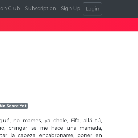
ion Club
Subscription
Sign Up
Login
No Score Yet
gué, no mames, ya chole, Fifa, allá tú,
ango, chingar, se me hace una mamada,
ntar la cabeza, encabronarse, poner en