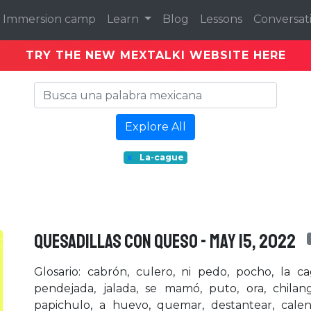
Immersion camp
Learn
Blog
Lessons
Conversat
TRY THE NEW MEXTALKI WEBSITE HERE
Explore All
x
La-cague
QUESADILLAS CON QUESO - May 15, 2022
Glosario: cabrón, culero, ni pedo, pocho, la ca
pendejada, jalada, se mamó, puto, ora, chil
papichulo, a huevo, quemar, destantear, cale