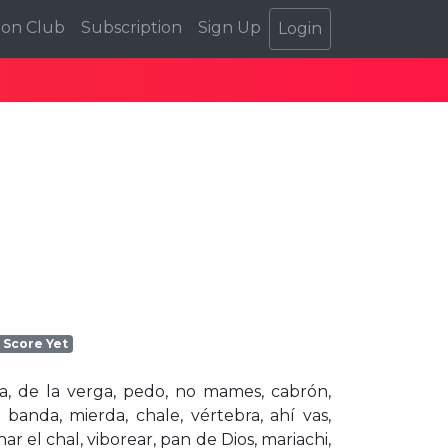
ion Club
Subscription
Sign Up
Login
 Score Yet
ga, de la verga, pedo, no mames, cabrón,
anda, mierda, chale, vértebra, ahí vas,
r el chal, viborear, pan de Dios, mariachi,