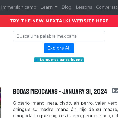
Immersion camp
Learn
Blog
Lessons
Conversat
TRY THE NEW MEXTALKI WEBSITE HERE
Explore All
x
Lo-que-caiga-es-bueno
BODAS MEXICANAS - January 31, 2024
No
Glosario: mano, neta, chido, ah perro, valer ver
chingue su madre, mandilón, hijo de su madre, b
chingada, lo que caiga es bueno, peor es nada, echa