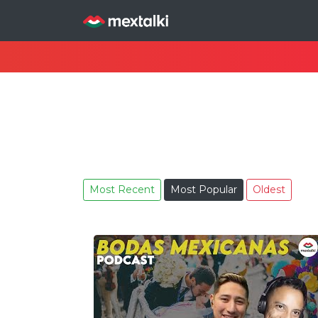
Most Recent
Most Popular
Oldest